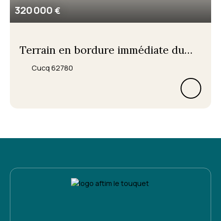
320 000
€
Terrain en bordure immédiate du
Touquet à vendre
Cucq 62780