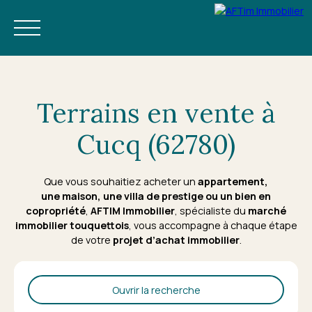
Terrains en vente à
Cucq (62780)
ACHETER
NEUF
ESTIMER
LOUER À L'ANNÉE
GESTION LOC
Que vous souhaitiez acheter un
appartement
,
une
maison
, une villa de prestige ou un bien en
FR
RÉSERVEZ VOS VACANCES
copropriété
,
AFTIM Immobilier
, spécialiste du
marché
immobilier touquettois
, vous accompagne à chaque étape
de votre
projet d’achat immobilier
.
Ouvrir la recherche