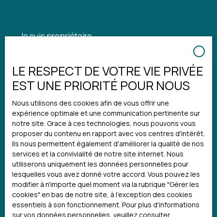
Je suis propriétaire
Estimez votre bien
LE RESPECT DE VOTRE VIE PRIVÉE
Espace vendeur
EST UNE PRIORITÉ POUR NOUS
Gestion locative
Nous utilisons des cookies afin de vous offrir une
expérience optimale et une communication pertinente sur
notre site. Grace à ces technologies, nous pouvons vous
Informations
proposer du contenu en rapport avec vos centres d'intérêt.
Ils nous permettent également d'améliorer la qualité de nos
services et la convivialité de notre site internet. Nous
Notre agence
utiliserons uniquement les données personnelles pour
Nos honoraires
lesquelles vous avez donné votre accord. Vous pouvez les
modifier à n'importe quel moment via la rubrique ″Gérer les
Mentions légales
cookies″ en bas de notre site, à l'exception des cookies
Politique de confidentialité
essentiels à son fonctionnement. Pour plus d'informations
sur vos données personnelles, veuillez consulter
Plan du site