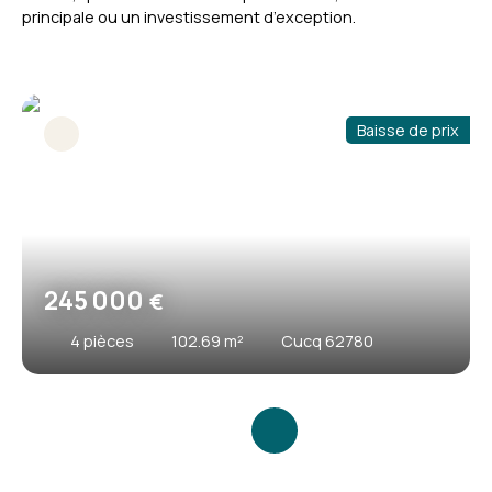
principale ou un investissement d’exception.
Baisse de prix
245 000
€
4
pièces
102.69
m²
Cucq 62780