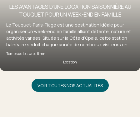
LES AVANTAGES D’UNE LOCATION SAISONNIÈRE AU
TOUQUET POUR UN WEEK-END EN FAMILLE
Le Touquet-Paris-Plage est une destination idéale pour
organiser un week-end en famille alliant détente, nature et
activités variées. Située sur la Côte d’Opale, cette station
balnéaire séduit chaque année de nombreux visiteurs en
quête d’évasion. Pour profiter pleinement de votre séjour, la
Temps de lecture : 8 mn
location saisonnière au Touquet s’impose comme une
Location
solution particulièrement adaptée, offrant confort,
flexibilité et autonomie. Découvrez pourquoi louer un bien
au Touquet est le choix idéal pour un week-end en famille
réussi.
VOIR TOUTES NOS ACTUALITÉS