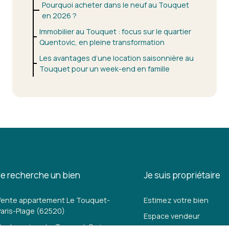
Pourquoi acheter dans le neuf au Touquet
en 2026 ?
Immobilier au Touquet : focus sur le quartier
Quentovic, en pleine transformation
Les avantages d’une location saisonnière au
Touquet pour un week-end en famille
Je recherche un bien
Je suis propriétaire
Vente appartement Le Touquet-
Estimez votre bien
Paris-Plage (62520)
Espace vendeur
Vente maison Le Touquet-Paris-