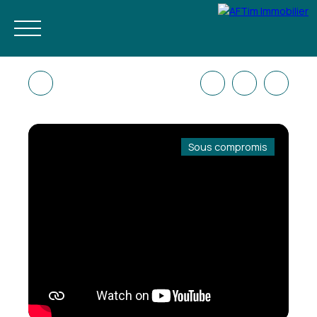
Sous compromis
ACHETER
NEUF
ESTIMER
LOUER À L'ANNÉE
GESTION LOC
FR
RÉSERVEZ VOS VACANCES