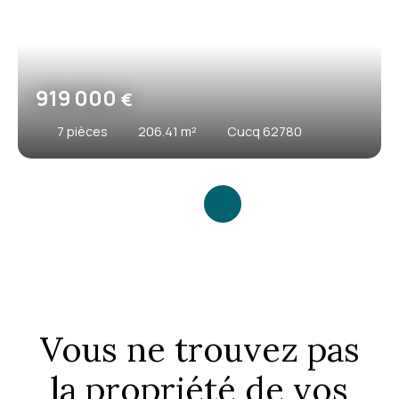
919 000
€
7
pièces
206.41
m²
Cucq 62780
Vous ne trouvez pas
la propriété de vos