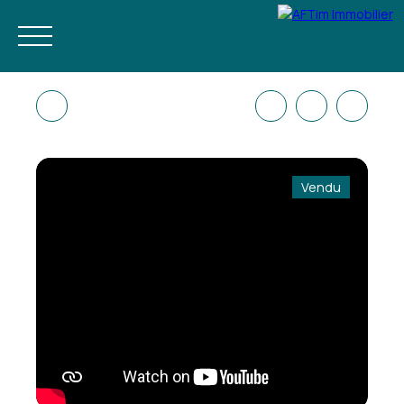
Vendu
ACHETER
NEUF
ESTIMER
LOUER À L'ANNÉE
GESTION LOC
FR
RÉSERVEZ VOS VACANCES