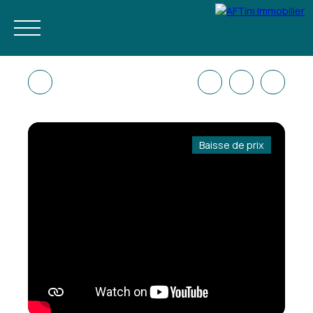
Baisse de prix
ACHETER
NEUF
ESTIMER
LOUER À L'ANNÉE
GESTION LOC
FR
RÉSERVEZ VOS VACANCES