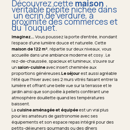
Découvrez cette
maison
,
véritable pépite nichée dans
un écrin de verdure, à
proximité des commerces et
du Touquet.
Imaginez...
Vous poussez la porte d'entrée, inondant
l'espace d'une lumière douce et naturelle. Cette
maison de 122 m²
, répartie sur deux niveaux, vous
accueille dans une ambiance moderne et cosy . Le
rez-de-chaussée, spacieux et lumineux, s'ouvre sur
un
salon-cuisine
avec insert cheminée aux
proportions généreuses.
Le séjour
est aussi agréable
l'été que l'hiver avec ses 2 murs vitrés faisant entrer la
lumière et offrant une belle vue sur la terrasse et le
jardin ainsi que son poêle à pellets conférant une
atmosphère douillette quand les températures
baissent.
La
cuisine aménagée et équipée
est un vrai plus
pour les amateurs de gastronomie avec ses
équipements et son espace repas intégré pour des
petits-déjeuners gourmands ou des dîners