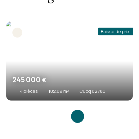
Baisse de prix
245 000
€
4
pièces
102.69
m²
Cucq 62780