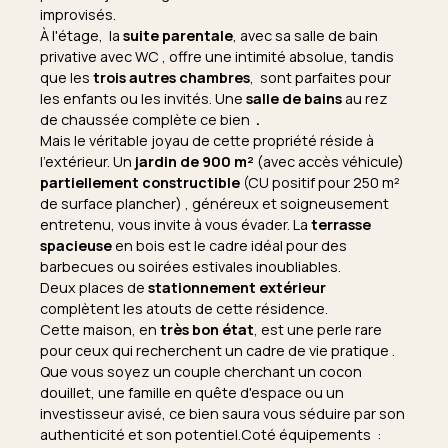
improvisés.
À l'étage, la
suite parentale
, avec sa salle de bain
privative avec WC , offre une intimité absolue, tandis
que les
trois autres chambres
, sont parfaites pour
les enfants ou les invités. Une
salle de bains
au rez
de chaussée complète ce bien
.
Mais le véritable joyau de cette propriété réside à
l'extérieur. Un
jardin de 900 m²
(avec accès véhicule)
partiellement constructible
(CU positif pour 250 m²
de surface plancher) , généreux et soigneusement
entretenu, vous invite à vous évader. La
terrasse
spacieuse
en bois est le cadre idéal pour des
barbecues ou soirées estivales inoubliables.
Deux places de
stationnement extérieur
complètent les atouts de cette résidence.
Cette maison, en
très
bon état
, est une perle rare
pour ceux qui recherchent un cadre de vie pratique .
Que vous soyez un couple cherchant un cocon
douillet, une famille en quête d'espace ou un
investisseur avisé, ce bien saura vous séduire par son
authenticité et son potentiel.Coté équipements :