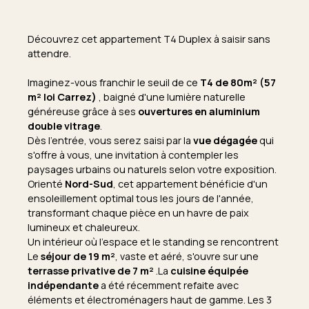
Découvrez cet
appartement T4 Duplex
à saisir sans
attendre.
Imaginez-vous franchir le seuil de ce
T4 de 80m² (57
m² loi Carrez)
, baigné d'une lumière naturelle
généreuse grâce à ses
ouvertures en aluminium
double vitrage
.
Dès l'entrée, vous serez saisi par la
vue dégagée
qui
s'offre à vous, une invitation à contempler les
paysages urbains ou naturels selon votre exposition.
Orienté
Nord-Sud
, cet appartement bénéficie d'un
ensoleillement optimal tous les jours de l'année,
transformant chaque pièce en un havre de paix
lumineux et chaleureux.
Un intérieur où l'espace et le standing se rencontrent
Le
séjour de 19 m²
, vaste et aéré, s'ouvre sur une
terrasse privative de 7 m²
.La
cuisine équipée
indépendante
a été récemment refaite avec
éléments et électroménagers haut de gamme. Les 3