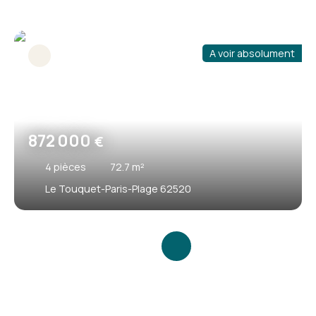
A voir absolument
872 000
€
4
pièces
72.7
m²
Le Touquet-Paris-Plage 62520