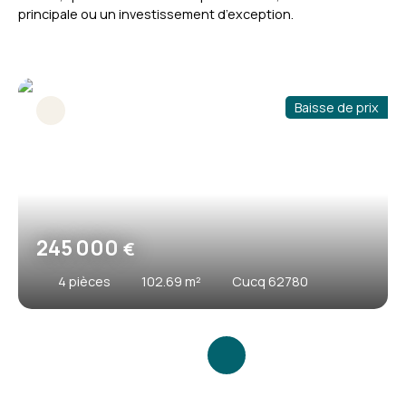
principale ou un investissement d’exception.
Baisse de prix
245 000
€
4
pièces
102.69
m²
Cucq 62780