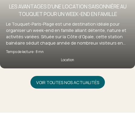
LES AVANTAGES D’UNE LOCATION SAISONNIÈRE AU
TOUQUET POUR UN WEEK-END EN FAMILLE
Le Touquet-Paris-Plage est une destination idéale pour
organiser un week-end en famille alliant détente, nature et
activités variées. Située sur la Côte d’Opale, cette station
balnéaire séduit chaque année de nombreux visiteurs en
quête d’évasion. Pour profiter pleinement de votre séjour, la
Temps de lecture : 8 mn
location saisonnière au Touquet s’impose comme une
Location
solution particulièrement adaptée, offrant confort,
flexibilité et autonomie. Découvrez pourquoi louer un bien
au Touquet est le choix idéal pour un week-end en famille
réussi.
VOIR TOUTES NOS ACTUALITÉS