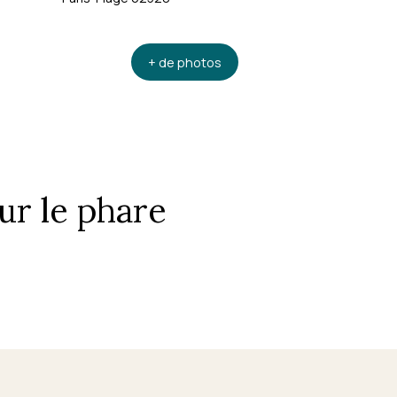
+ de photos
r le phare