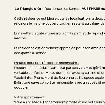
Le Triangle d’Or
– Résidence Les Serres -
VUE PHARE ma
Cette résidence est idéale pour sa
localisation
: à deux p
rejoindre le marché couvert, tout en restant au calme, da
La navette gratuite située à proximité permet de rejoindre
marché.
La résidence est également appréciée pour son
ambianc
occupants à l’année.
Parfaite pour une résidence secondaire :
L’appartement séduit avant tout par ses
volumes génér
véritable confort de vie au quotidien avec sa cuisine et u
Westminter, Phare, Mont du Boulonnais... Il dispose égal
Enfin, une
cave
complète l’ensemble, avec un accès direc
quotidien.
Votre appartement
Situé au
6ᵉ étage
, l’appartement profite d’une belle lum