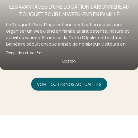
LES AVANTAGES D’UNE LOCATION SAISONNIÈRE AU
TOUQUET POUR UN WEEK-END EN FAMILLE
Le Touquet-Paris-Plage est une destination idéale pour
organiser un week-end en famille alliant détente, nature et
activités variées. Située sur la Côte d’Opale, cette station
balnéaire séduit chaque année de nombreux visiteurs en
quête d’évasion. Pour profiter pleinement de votre séjour, la
Temps de lecture : 8 mn
location saisonnière au Touquet s’impose comme une
Location
solution particulièrement adaptée, offrant confort,
flexibilité et autonomie. Découvrez pourquoi louer un bien
au Touquet est le choix idéal pour un week-end en famille
réussi.
VOIR TOUTES NOS ACTUALITÉS