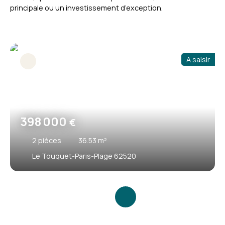
principale ou un investissement d’exception.
A saisir
398 000
€
2
pièces
36.53
m²
Le Touquet-Paris-Plage 62520