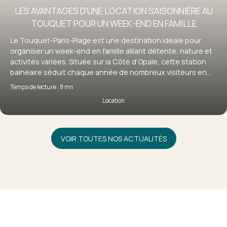
LES AVANTAGES D’UNE LOCATION SAISONNIÈRE AU
TOUQUET POUR UN WEEK-END EN FAMILLE
Le Touquet-Paris-Plage est une destination idéale pour
organiser un week-end en famille alliant détente, nature et
activités variées. Située sur la Côte d’Opale, cette station
balnéaire séduit chaque année de nombreux visiteurs en
quête d’évasion. Pour profiter pleinement de votre séjour, la
Temps de lecture : 8 mn
location saisonnière au Touquet s’impose comme une
Location
solution particulièrement adaptée, offrant confort,
flexibilité et autonomie. Découvrez pourquoi louer un bien
au Touquet est le choix idéal pour un week-end en famille
réussi.
VOIR TOUTES NOS ACTUALITÉS