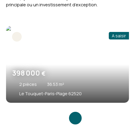
principale ou un investissement d’exception.
A saisir
398 000
€
2
pièces
36.53
m²
Le Touquet-Paris-Plage 62520