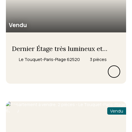
Vendu
Dernier Étage très lumineux et
PLEIN SUD avec VUE MER plus
Le Touquet-Paris-Plage 62520
3
pièces
PARC, SANS VIS A VIS.
LARGE TERRASSE SANS
CASQUETTE = plus de lumière.
Très bon
Vendu