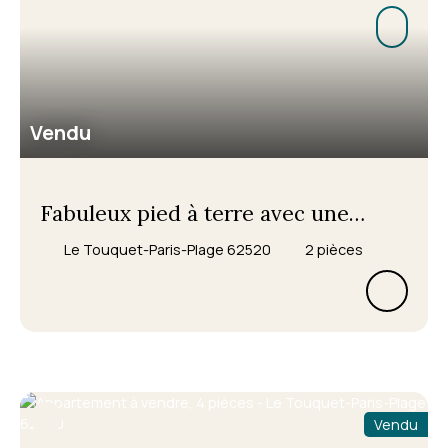
Vendu
Fabuleux pied à terre avec une
terrasse d'angle SUD immense avec
Le Touquet-Paris-Plage 62520
2
pièces
une très belle vue sur les jolies villas
typiques et le parc, tout proche
Vendu