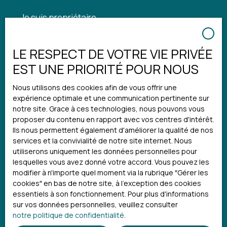
Je suis propriétaire
Estimez votre bien
LE RESPECT DE VOTRE VIE PRIVÉE
Espace vendeur
EST UNE PRIORITÉ POUR NOUS
Gestion locative
Nous utilisons des cookies afin de vous offrir une
expérience optimale et une communication pertinente sur
notre site. Grace à ces technologies, nous pouvons vous
Informations
proposer du contenu en rapport avec vos centres d'intérêt.
Ils nous permettent également d'améliorer la qualité de nos
services et la convivialité de notre site internet. Nous
Notre agence
utiliserons uniquement les données personnelles pour
Nos honoraires
lesquelles vous avez donné votre accord. Vous pouvez les
modifier à n'importe quel moment via la rubrique ″Gérer les
Mentions légales
cookies″ en bas de notre site, à l'exception des cookies
Politique de confidentialité
essentiels à son fonctionnement. Pour plus d'informations
sur vos données personnelles, veuillez consulter
Plan du site
notre politique de confidentialité
.
Gérer les cookies