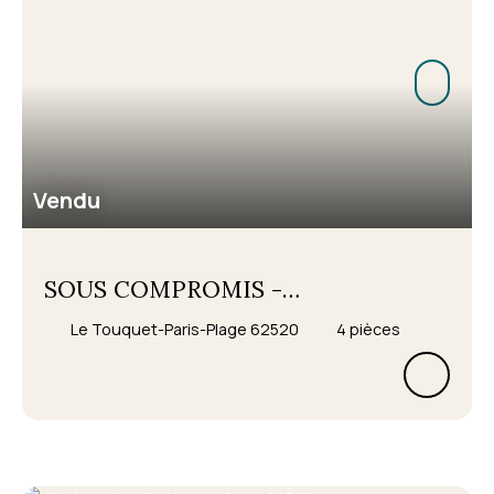
Vendu
SOUS COMPROMIS -
APPARTEMENT 3 CHAMBRES - LE
Le Touquet-Paris-Plage 62520
4
pièces
TOUQUET PARIS PLAGE