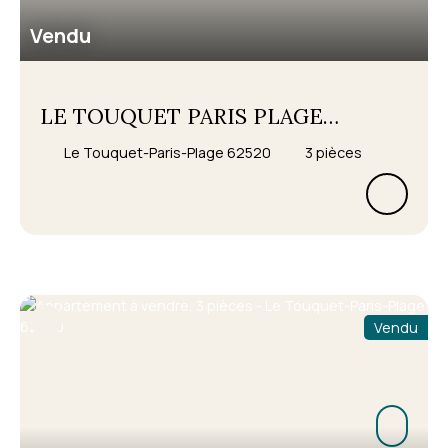
Vendu
LE TOUQUET PARIS PLAGE
Le Touquet-Paris-Plage 62520
3
pièces
QUENTOVIC
(RE)INVENTER LA TRADITION
Véritable petit village dans la ville
avec un bel ensemble de petites rési
Vendu