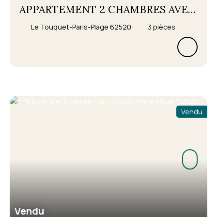
APPARTEMENT 2 CHAMBRES AVEC
TERRASSE- LE TOUQUET CENTRE
Le Touquet-Paris-Plage 62520
3
pièces
Vendu
Vendu