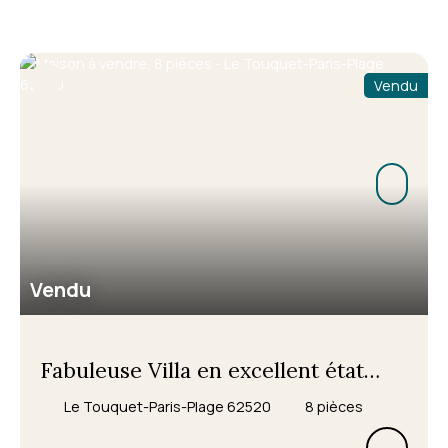
Vendu
Vendu
Fabuleuse Villa en excellent état
général sur 2563m² d'un terrain
Le Touquet-Paris-Plage 62520
8
pièces
extraordinaire, écrin de verdure au