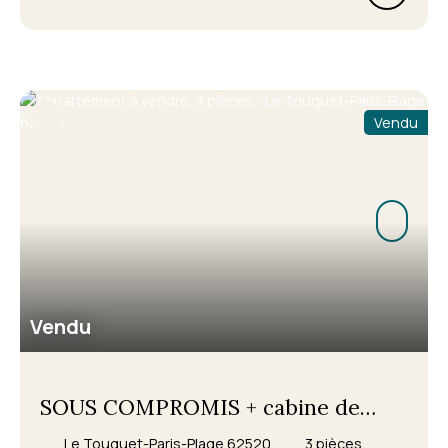
Vendu
Vendu
SOUS COMPROMIS + cabine de
41.76m² dans résidence avec piscine
Le Touquet-Paris-Plage 62520
3
pièces