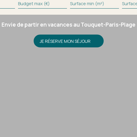
Budget max (€)
Surface min (m²)
Surfac
Envie de partir en vacances au Touquet-Paris-Plage
JE RÉSERVE MON SÉJOUR