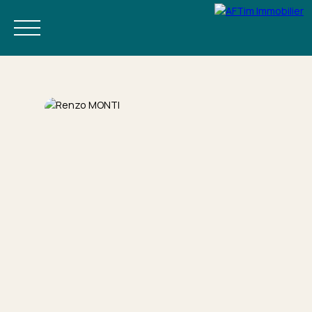
ACHETER
NEUF
ESTIMER
LOUER À L'ANNÉE
GESTION LOC
FR
RÉSERVEZ VOS VACANCES