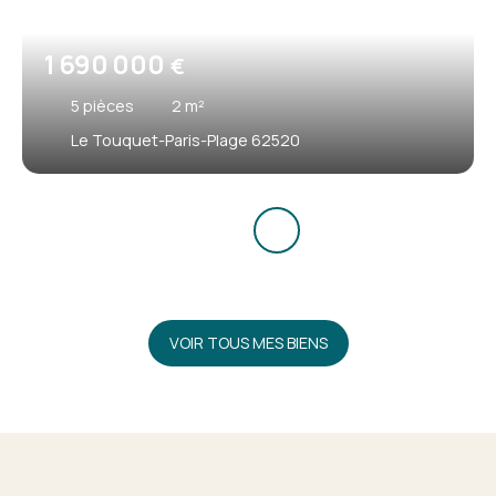
1 690 000
€
5
pièces
2
m²
Le Touquet-Paris-Plage 62520
VOIR TOUS MES BIENS