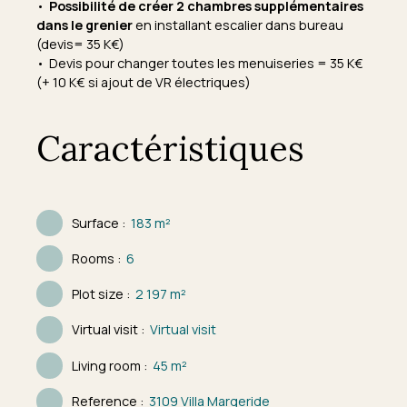
Possibilité de créer 2 chambres supplémentaires
dans le grenier
en installant escalier dans bureau
(devis= 35 K€)
Devis pour changer toutes les menuiseries = 35 K€
(+ 10 K€ si ajout de VR électriques)
Caractéristiques
Surface
:
183
m²
Rooms
:
6
Plot size
:
2 197
m²
Virtual visit
:
Virtual visit
Living room
:
45
m²
Reference
:
3109 Villa Margeride