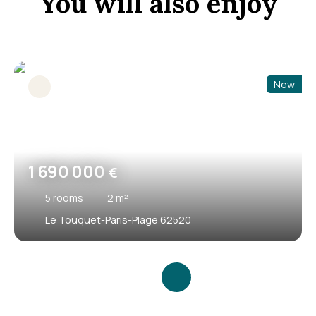
You will also enjoy
New
1 690 000
€
5
rooms
2
m²
Le Touquet-Paris-Plage 62520