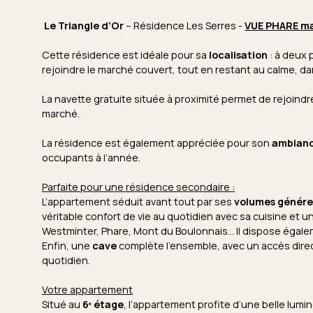
Le Triangle d’Or
– Résidence Les Serres -
VUE PHARE ma
Cette résidence est idéale pour sa
localisation
: à deux p
rejoindre le marché couvert, tout en restant au calme, da
La navette gratuite située à proximité permet de rejoindre
marché.
La résidence est également appréciée pour son
ambianc
occupants à l’année.
Parfaite pour une résidence secondaire :
L’appartement séduit avant tout par ses
volumes génér
véritable confort de vie au quotidien avec sa cuisine et u
Westminter, Phare, Mont du Boulonnais... Il dispose égal
Enfin, une
cave
complète l’ensemble, avec un accès direc
quotidien.
Votre appartement
Situé au
6ᵉ étage
, l’appartement profite d’une belle lum