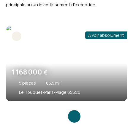
principale ou un investissement d’exception.
A voir absolument
1 168 000
€
5
pièces
83.5
m²
Le Touquet-Paris-Plage 62520