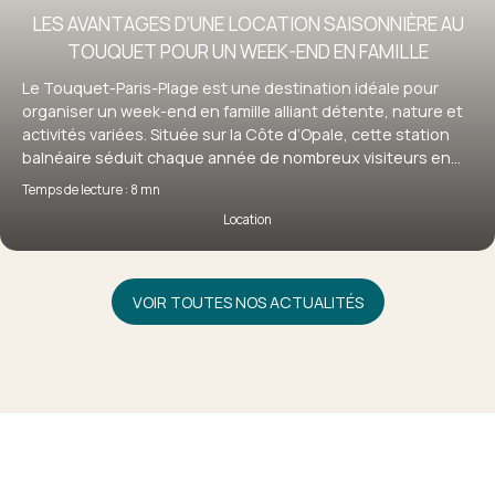
LES AVANTAGES D’UNE LOCATION SAISONNIÈRE AU
TOUQUET POUR UN WEEK-END EN FAMILLE
Le Touquet-Paris-Plage est une destination idéale pour
organiser un week-end en famille alliant détente, nature et
activités variées. Située sur la Côte d’Opale, cette station
balnéaire séduit chaque année de nombreux visiteurs en
quête d’évasion. Pour profiter pleinement de votre séjour, la
Temps de lecture : 8 mn
location saisonnière au Touquet s’impose comme une
Location
solution particulièrement adaptée, offrant confort,
flexibilité et autonomie. Découvrez pourquoi louer un bien
au Touquet est le choix idéal pour un week-end en famille
réussi.
VOIR TOUTES NOS ACTUALITÉS