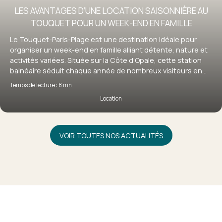
LES AVANTAGES D’UNE LOCATION SAISONNIÈRE AU
TOUQUET POUR UN WEEK-END EN FAMILLE
Le Touquet-Paris-Plage est une destination idéale pour
organiser un week-end en famille alliant détente, nature et
activités variées. Située sur la Côte d’Opale, cette station
balnéaire séduit chaque année de nombreux visiteurs en
quête d’évasion. Pour profiter pleinement de votre séjour, la
Temps de lecture : 8 mn
location saisonnière au Touquet s’impose comme une
Location
solution particulièrement adaptée, offrant confort,
flexibilité et autonomie. Découvrez pourquoi louer un bien
au Touquet est le choix idéal pour un week-end en famille
réussi.
VOIR TOUTES NOS ACTUALITÉS