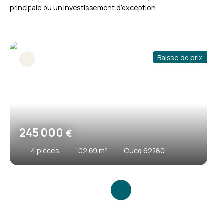
principale ou un investissement d’exception.
Baisse de prix
245 000
€
4
pièces
102.69
m²
Cucq 62780