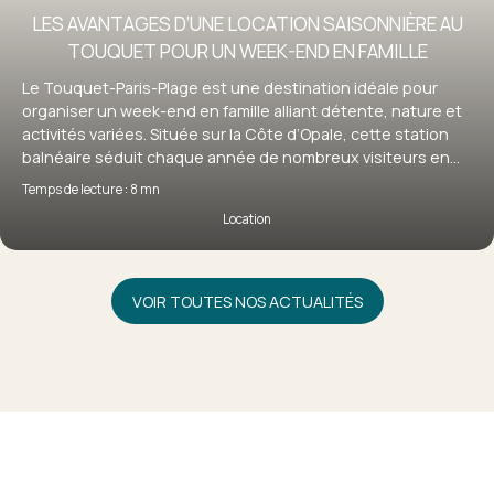
LES AVANTAGES D’UNE LOCATION SAISONNIÈRE AU
TOUQUET POUR UN WEEK-END EN FAMILLE
Le Touquet-Paris-Plage est une destination idéale pour
organiser un week-end en famille alliant détente, nature et
activités variées. Située sur la Côte d’Opale, cette station
balnéaire séduit chaque année de nombreux visiteurs en
quête d’évasion. Pour profiter pleinement de votre séjour, la
Temps de lecture : 8 mn
location saisonnière au Touquet s’impose comme une
Location
solution particulièrement adaptée, offrant confort,
flexibilité et autonomie. Découvrez pourquoi louer un bien
au Touquet est le choix idéal pour un week-end en famille
réussi.
VOIR TOUTES NOS ACTUALITÉS