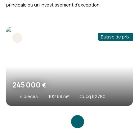
principale ou un investissement d’exception.
Baisse de prix
245 000
€
4
pièces
102.69
m²
Cucq 62780