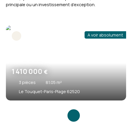
principale ou un investissement d’exception.
A voir absolument
1 410 000
€
3
pièces
81.05
m²
Le Touquet-Paris-Plage 62520