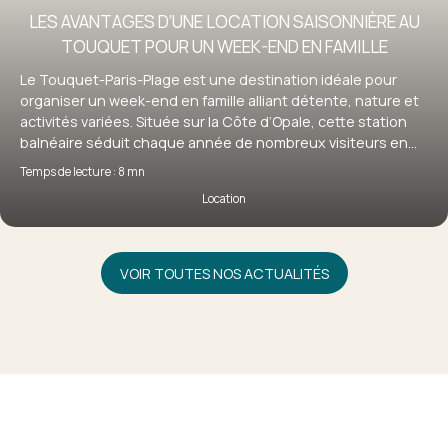
LES AVANTAGES D’UNE LOCATION SAISONNIÈRE AU
TOUQUET POUR UN WEEK-END EN FAMILLE
Le Touquet-Paris-Plage est une destination idéale pour
organiser un week-end en famille alliant détente, nature et
activités variées. Située sur la Côte d’Opale, cette station
balnéaire séduit chaque année de nombreux visiteurs en
quête d’évasion. Pour profiter pleinement de votre séjour, la
Temps de lecture : 8 mn
location saisonnière au Touquet s’impose comme une
Location
solution particulièrement adaptée, offrant confort,
flexibilité et autonomie. Découvrez pourquoi louer un bien
au Touquet est le choix idéal pour un week-end en famille
réussi.
VOIR TOUTES NOS ACTUALITÉS