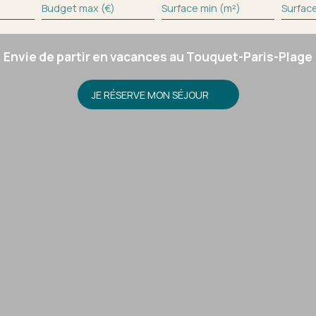
Budget max (€)
Surface min (m²)
Surfac
Envie de partir en vacances au Touquet-Paris-Plage
JE RÉSERVE MON SÉJOUR