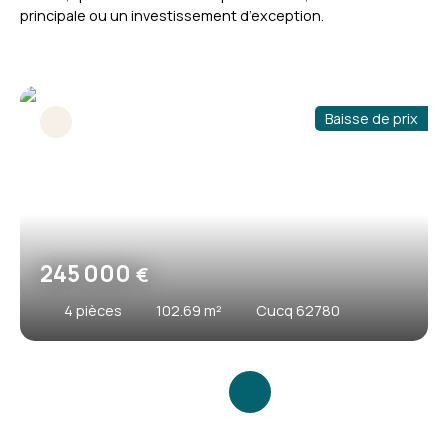
principale ou un investissement d’exception.
Baisse de prix
245 000
€
4
pièces
102.69
m²
Cucq 62780