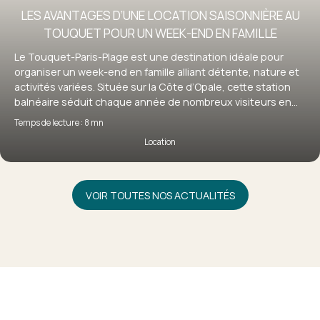
LES AVANTAGES D’UNE LOCATION SAISONNIÈRE AU
TOUQUET POUR UN WEEK-END EN FAMILLE
Le Touquet-Paris-Plage est une destination idéale pour
organiser un week-end en famille alliant détente, nature et
activités variées. Située sur la Côte d’Opale, cette station
balnéaire séduit chaque année de nombreux visiteurs en
quête d’évasion. Pour profiter pleinement de votre séjour, la
Temps de lecture : 8 mn
location saisonnière au Touquet s’impose comme une
Location
solution particulièrement adaptée, offrant confort,
flexibilité et autonomie. Découvrez pourquoi louer un bien
au Touquet est le choix idéal pour un week-end en famille
réussi.
VOIR TOUTES NOS ACTUALITÉS