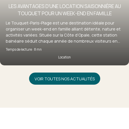
LES AVANTAGES D’UNE LOCATION SAISONNIÈRE AU
TOUQUET POUR UN WEEK-END EN FAMILLE
Le Touquet-Paris-Plage est une destination idéale pour
organiser un week-end en famille alliant détente, nature et
activités variées. Située sur la Côte d’Opale, cette station
balnéaire séduit chaque année de nombreux visiteurs en
quête d’évasion. Pour profiter pleinement de votre séjour, la
Temps de lecture : 8 mn
location saisonnière au Touquet s’impose comme une
Location
solution particulièrement adaptée, offrant confort,
flexibilité et autonomie. Découvrez pourquoi louer un bien
au Touquet est le choix idéal pour un week-end en famille
réussi.
VOIR TOUTES NOS ACTUALITÉS