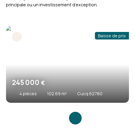
principale ou un investissement d’exception.
Baisse de prix
245 000
€
4
pièces
102.69
m²
Cucq 62780