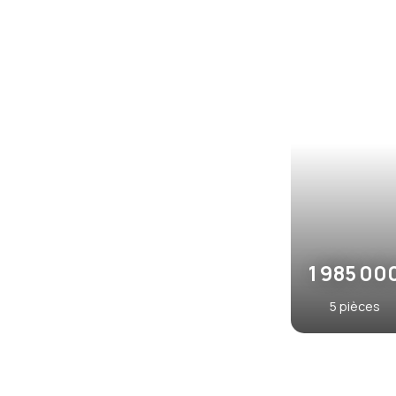
1 690 
20
6
pièces