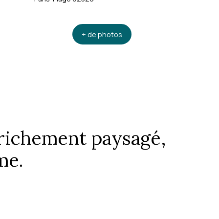
+ de photos
n richement paysagé,
me.