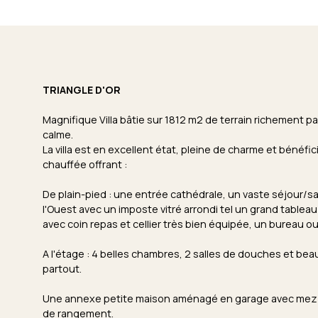
TRIANGLE D'OR
Magnifique Villa bâtie sur 1812 m2 de terrain richement p
calme.
La villa est en excellent état, pleine de charme et bénéf
chauffée offrant :
De plain-pied : une entrée cathédrale, un vaste séjour/sa
l'Ouest avec un imposte vitré arrondi tel un grand tableau
avec coin repas et cellier très bien équipée, un bureau o
A l'étage : 4 belles chambres, 2 salles de douches et b
partout.
Une annexe petite maison aménagé en garage avec mezzan
de rangement.