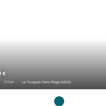
000
€
183
m²
Le Touquet-Paris-Plage 62520