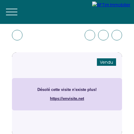
Vendu
ACHETER
NEUF
ESTIMER
LOUER À L'ANNÉE
GESTION LOC
FR
RÉSERVEZ VOS VACANCES