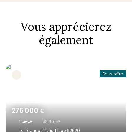
Vous apprécierez
également
Sous offre
276 000
€
1
pièce
32.86
m²
Le Touquet-Paris-Plage 62520