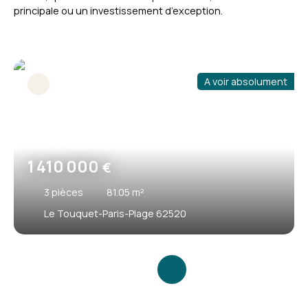
principale ou un investissement d’exception.
A voir absolument
1 410 000
€
3
pièces
81.05
m²
Le Touquet-Paris-Plage 62520