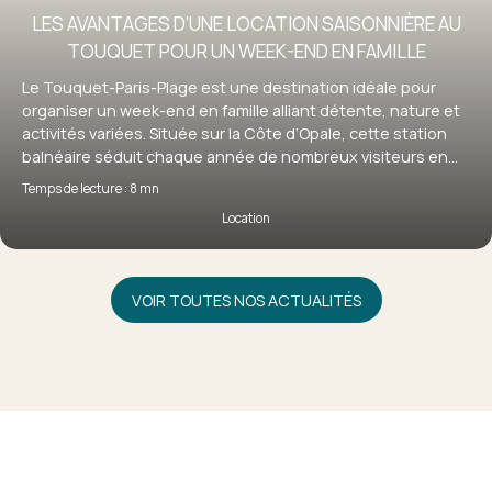
LES AVANTAGES D’UNE LOCATION SAISONNIÈRE AU
TOUQUET POUR UN WEEK-END EN FAMILLE
Le Touquet-Paris-Plage est une destination idéale pour
organiser un week-end en famille alliant détente, nature et
activités variées. Située sur la Côte d’Opale, cette station
balnéaire séduit chaque année de nombreux visiteurs en
quête d’évasion. Pour profiter pleinement de votre séjour, la
Temps de lecture : 8 mn
location saisonnière au Touquet s’impose comme une
Location
solution particulièrement adaptée, offrant confort,
flexibilité et autonomie. Découvrez pourquoi louer un bien
au Touquet est le choix idéal pour un week-end en famille
réussi.
VOIR TOUTES NOS ACTUALITÉS