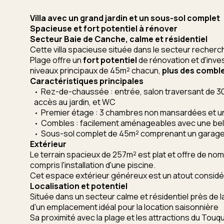
Villa avec un grand jardin et un sous-sol complet
Spacieuse et fort potentiel à rénover
Secteur Baie de Canche, calme et résidentiel
Cette villa spacieuse située dans le secteur recher
Plage offre un
fort potentiel
de rénovation et d'inv
niveaux principaux de 45m² chacun,
p
lus des comb
Caractéristiques principales
Rez-de-chaussée : entrée, salon traversant de 
accès au jardin, et WC
Premier étage : 3 chambres non mansardées et un
Combles : facilement aménageables avec une bel
Sous-sol complet de 45m² comprenant un garage
Extérieur
Le terrain spacieux de 257m² est plat et offre de n
compris l'installation d'une piscine.
Cet espace extérieur généreux est un atout considér
Localisation et potentiel
Située dans un secteur calme et résidentiel près de 
d'un emplacement idéal pour la location saisonnière
Sa proximité avec la plage et les attractions du Touq