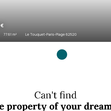
1 495 000
€
5
rooms
117
m²
Le Touquet-Paris-Plage 62
Can't find
e property of your drea