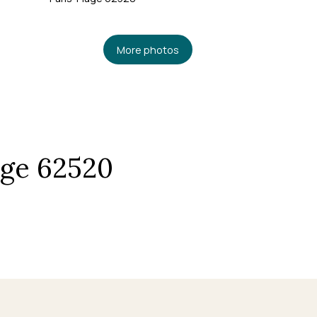
More photos
lage 62520