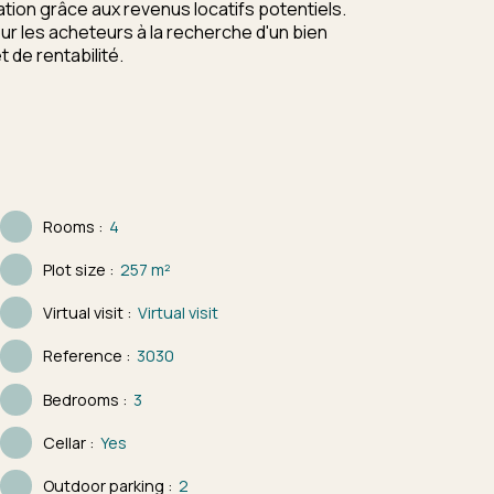
tion grâce aux revenus locatifs potentiels.
ur les acheteurs à la recherche d'un bien
 de rentabilité.
Rooms
:
4
Plot size
:
257
m²
Virtual visit
:
Virtual visit
Reference
:
3030
Bedrooms
:
3
Cellar
:
Yes
Outdoor parking
:
2