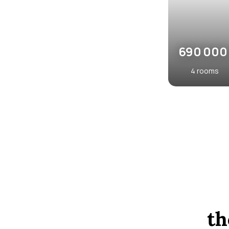
Touquet-Paris-Plage 62520
th