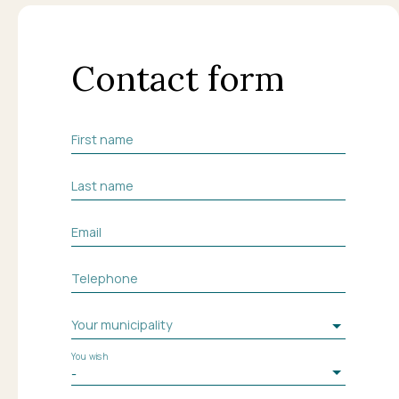
Contact form
First name
Last name
Email
Telephone
Your municipality
You wish
-