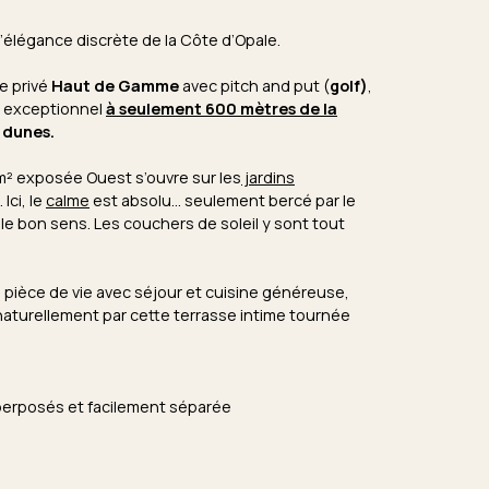
’élégance discrète de la Côte d’Opale.
e privé
Haut de Gamme
avec pitch and put (
golf)
,
t exceptionnel
à seulement 600 mètres de la
s
dunes.
 m² exposée Ouest s’ouvre sur les
jardins
Ici, le
calme
est absolu… seulement bercé par le
 le bon sens. Les couchers de soleil y sont tout
 pièce de vie avec séjour et cuisine généreuse,
naturellement par cette terrasse intime tournée
uperposés et facilement séparée