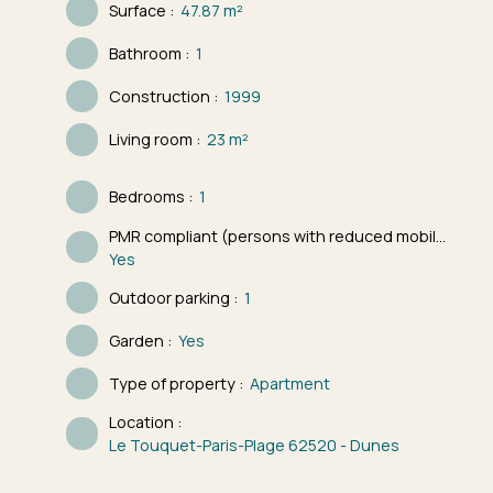
Surface
:
47.87
m²
Bathroom
:
1
Construction
:
1999
Living room
:
23
m²
Bedrooms
:
1
PMR compliant (persons with reduced mobility)
:
Yes
Outdoor parking
:
1
Garden
:
Yes
Type of property
:
Apartment
Location
:
Le Touquet-Paris-Plage 62520 - Dunes