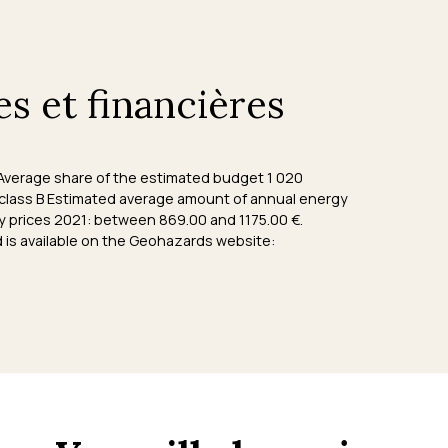
es et financières
s. Average share of the estimated budget 1 020
 class B Estimated average amount of annual energy
y prices 2021: between 869.00 and 1175.00 €.
d is available on the Geohazards website: