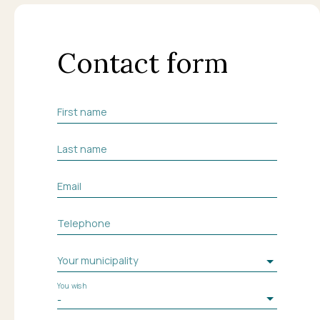
Contact form
First name
Last name
Email
Telephone
Your municipality
You wish
-