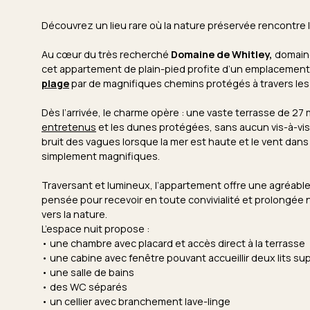
Découvrez un lieu rare où la nature préservée rencontre l
Au cœur du très recherché
Domaine de Whitley,
domain
cet appartement de plain-pied profite d’un emplacemen
plage
par de magnifiques chemins protégés à travers le
Dès l’arrivée, le charme opère : une vaste terrasse de 27
entretenus
et les dunes protégées, sans aucun vis-à-vis. 
bruit des vagues lorsque la mer est haute et le vent dans
simplement magnifiques.
Traversant et lumineux, l’appartement offre une agréable
pensée pour recevoir en toute convivialité et prolongée 
vers la nature.
L’espace nuit propose :
• une chambre avec placard et accès direct à la terrasse
• une cabine avec fenêtre pouvant accueillir deux lits s
• une salle de bains
• des WC séparés
• un cellier avec branchement lave-linge