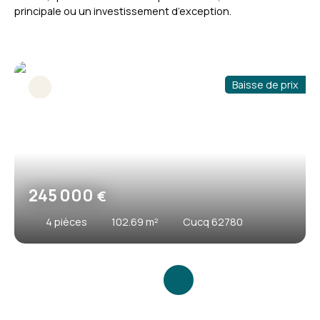
principale ou un investissement d’exception.
Baisse de prix
245 000
€
4
pièces
102.69
m²
Cucq 62780