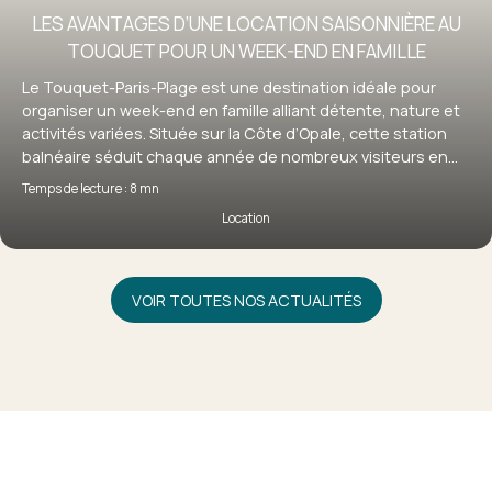
LES AVANTAGES D’UNE LOCATION SAISONNIÈRE AU
TOUQUET POUR UN WEEK-END EN FAMILLE
Le Touquet-Paris-Plage est une destination idéale pour
organiser un week-end en famille alliant détente, nature et
activités variées. Située sur la Côte d’Opale, cette station
balnéaire séduit chaque année de nombreux visiteurs en
quête d’évasion. Pour profiter pleinement de votre séjour, la
Temps de lecture : 8 mn
location saisonnière au Touquet s’impose comme une
Location
solution particulièrement adaptée, offrant confort,
flexibilité et autonomie. Découvrez pourquoi louer un bien
au Touquet est le choix idéal pour un week-end en famille
réussi.
VOIR TOUTES NOS ACTUALITÉS