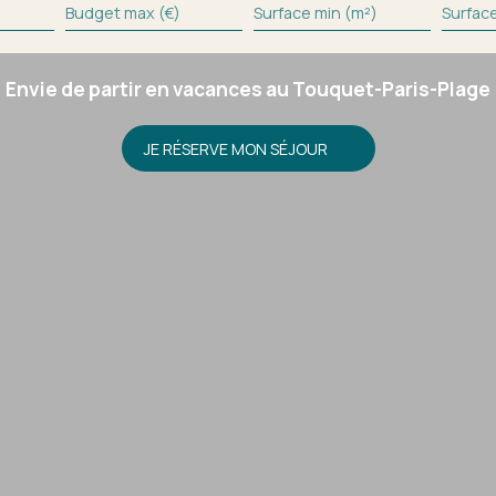
Budget max (€)
Surface min (m²)
Surfac
Envie de partir en vacances au Touquet-Paris-Plage
JE RÉSERVE MON SÉJOUR