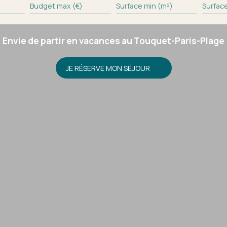
Budget max (€)
Surface min (m²)
Surfac
Envie de partir en vacances au Touquet-Paris-Plage
JE RÉSERVE MON SÉJOUR