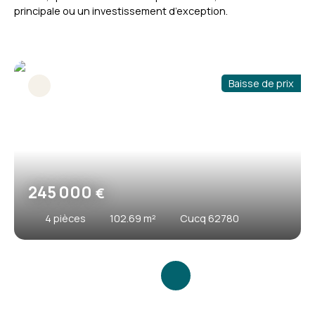
principale ou un investissement d’exception.
Baisse de prix
245 000
€
4
pièces
102.69
m²
Cucq 62780