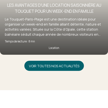
LES AVANTAGES D’UNE LOCATION SAISONNIÈRE AU
TOUQUET POUR UN WEEK-END EN FAMILLE
Le Touquet-Paris-Plage est une destination idéale pour
organiser un week-end en famille alliant détente, nature et
activités variées. Située sur la Côte d’Opale, cette station
balnéaire séduit chaque année de nombreux visiteurs en
quête d’évasion. Pour profiter pleinement de votre séjour, la
Temps de lecture : 8 mn
location saisonnière au Touquet s’impose comme une
Location
solution particulièrement adaptée, offrant confort,
flexibilité et autonomie. Découvrez pourquoi louer un bien
au Touquet est le choix idéal pour un week-end en famille
réussi.
VOIR TOUTES NOS ACTUALITÉS