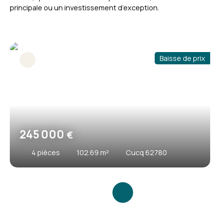
principale ou un investissement d’exception.
Baisse de prix
245 000
€
4
pièces
102.69
m²
Cucq 62780