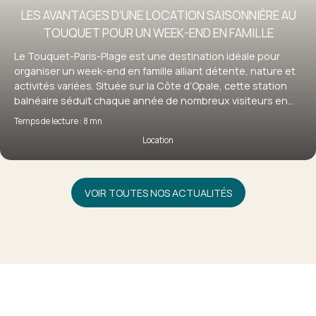
LES AVANTAGES D’UNE LOCATION SAISONNIÈRE AU
TOUQUET POUR UN WEEK-END EN FAMILLE
Le Touquet-Paris-Plage est une destination idéale pour
organiser un week-end en famille alliant détente, nature et
activités variées. Située sur la Côte d’Opale, cette station
balnéaire séduit chaque année de nombreux visiteurs en
quête d’évasion. Pour profiter pleinement de votre séjour, la
Temps de lecture : 8 mn
location saisonnière au Touquet s’impose comme une
Location
solution particulièrement adaptée, offrant confort,
flexibilité et autonomie. Découvrez pourquoi louer un bien
au Touquet est le choix idéal pour un week-end en famille
réussi.
VOIR TOUTES NOS ACTUALITÉS