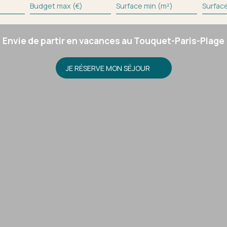
Budget max (€)
Surface min (m²)
Surfac
Envie de partir en vacances au Touquet-Paris-Plage
JE RÉSERVE MON SÉJOUR