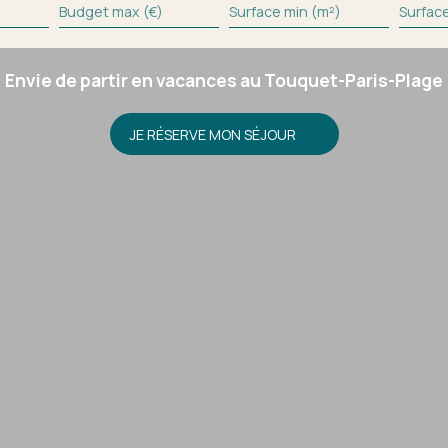
Budget max (€)
Surface min (m²)
Surfac
Envie de partir en vacances au Touquet-Paris-Plage
JE RÉSERVE MON SÉJOUR