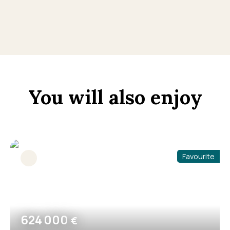
+
−
You will also enjoy
Favourite
624 000
€