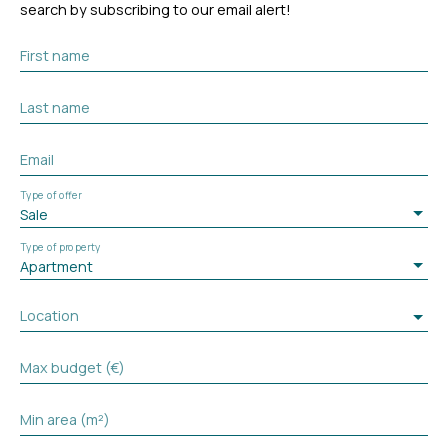
search by subscribing to our email alert!
First name
Last name
Email
Type of offer
Sale
Type of property
Apartment
Location
Max budget (€)
Min area (m²)