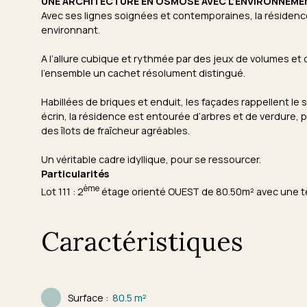
UNE ARCHITECTURE EN OSMOSE AVEC L’ENVIRONNEME
Avec ses lignes soignées et contemporaines, la résiden
environnant.
A l’allure cubique et rythmée par des jeux de volumes et 
l’ensemble un cachet résolument distingué.
Habillées de briques et enduit, les façades rappellent l
écrin, la résidence est entourée d’arbres et de verdure, p
des îlots de fraîcheur agréables.
Un véritable cadre idyllique, pour se ressourcer.
Particularités
ème
Lot 111 : 2
étage orienté OUEST de 80.50m² avec une t
Caractéristiques
Surface
:
80.5
m²