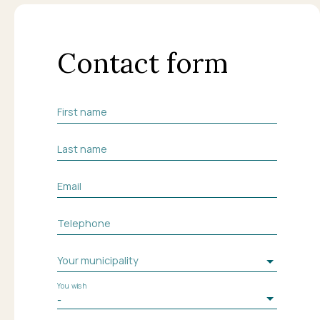
Contact form
First name
Last name
Email
Telephone
Your municipality
You wish
-