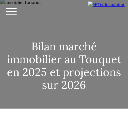
Bilan marché
immobilier au Touquet
BUY
NEW
ESTIMATE
RENT
RENTAL MANAGEMENT
OUR
en 2025 et projections
sur 2026
EN
BOOK YOUR HOLIDAY