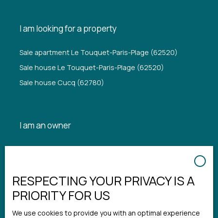
I am looking for a property
Sale apartment Le Touquet-Paris-Plage (62520)
Sale house Le Touquet-Paris-Plage (62520)
Sale house Cucq (62780)
I am an owner
Estimate your property
Seller login
RESPECTING YOUR PRIVACY IS A
Rental management
PRIORITY FOR US
We use cookies to provide you with an optimal experience